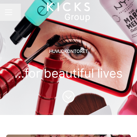
Dela sidan
KARRIÄRMENY
HUVUDKONTORET
...for beautiful lives
Skrolla för mer innehåll